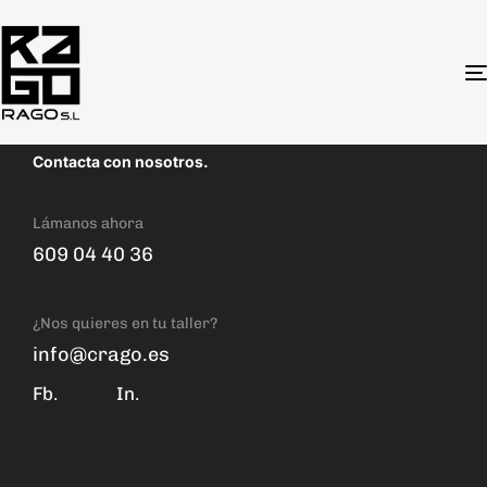
[woocommerce_cart]
Contacta con nosotros.
Lámanos ahora
609 04 40 36
¿Nos quieres en tu taller?
info@crago.es
Fb.
In.