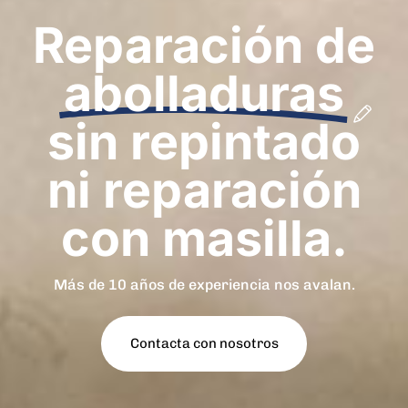
Reparación de
abolladuras
sin repintado
ni reparación
con masilla.
Más de 10 años de experiencia nos avalan.
C
o
n
t
a
c
t
a
c
o
n
n
o
s
o
t
r
o
s