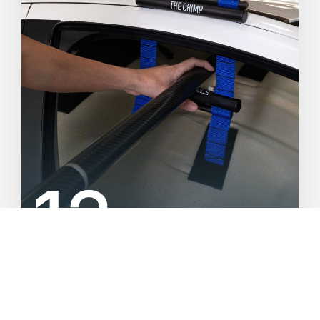
0
0
1
1
2
Años de
experiencia
2
3
Sistema único ⚙